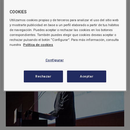
COOKIES
Utilizamos cookies propias y de terceros para analizar el uso del sitio web
y mostrarte publicidad en base a un perfil elaborado a partir de tus hábitos
de navegación. Puedes aceptar o rechazar las cookies en los botones
2017. Premio Gaudí-Gresol a la excelencia empresarial
correspondientes. También puedes elegir que cookies deseas aceptar o
rechazar pulsando el botón “Configurar”. Para más información, consulta
Concedido por la Fundación Gresol
nuestra
Política de cookies
Configurar
Rechazar
Aceptar