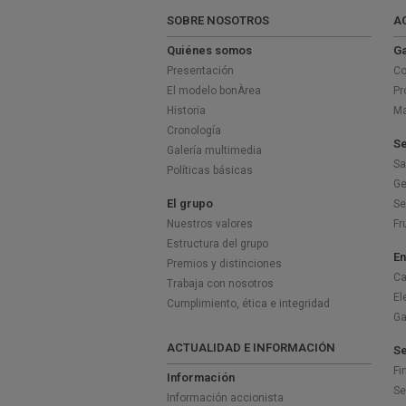
SOBRE NOSOTROS
A
Quiénes somos
Ga
Presentación
Co
El modelo bonÀrea
Pr
Historia
Ma
Cronología
Se
Galería multimedia
Sa
Políticas básicas
Ge
El grupo
Se
Nuestros valores
Fr
Estructura del grupo
En
Premios y distinciones
Ca
Trabaja con nosotros
El
Cumplimiento, ética e integridad
G
ACTUALIDAD E INFORMACIÓN
Se
Fi
Información
Se
Información accionista