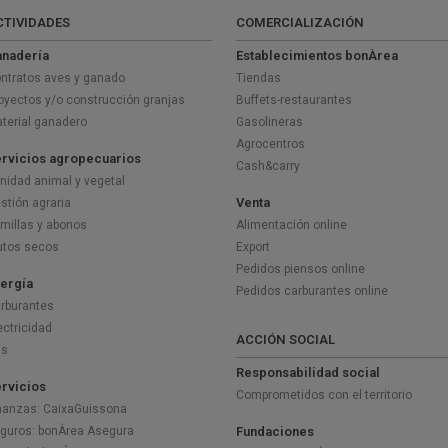
CTIVIDADES
COMERCIALIZACIÓN
nadería
Establecimientos bonÀrea
ntratos aves y ganado
Tiendas
oyectos y/o construcción granjas
Buffets-restaurantes
terial ganadero
Gasolineras
Agrocentros
rvicios agropecuarios
Cash&carry
nidad animal y vegetal
Venta
stión agraria
millas y abonos
Alimentación online
utos secos
Export
Pedidos piensos online
ergía
Pedidos carburantes online
rburantes
ectricidad
ACCIÓN SOCIAL
as
Responsabilidad social
rvicios
Comprometidos con el territorio
nanzas: CaixaGuissona
guros: bonÀrea Asegura
Fundaciones