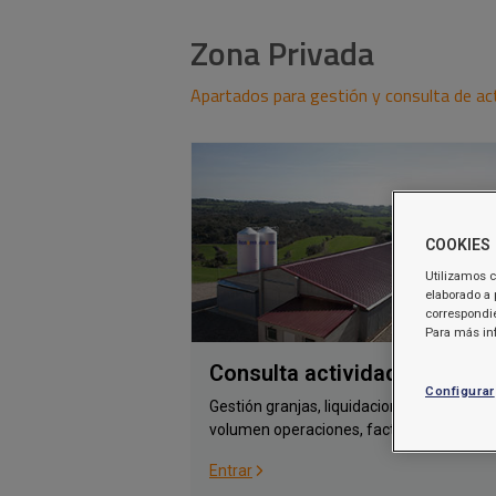
Zona Privada
Apartados para gestión y consulta de ac
COOKIES
Utilizamos c
elaborado a 
correspondie
Para más in
Consulta actividades
Configurar
Gestión granjas, liquidaciones aves y gan
volumen operaciones, facturas, etc.
Entrar