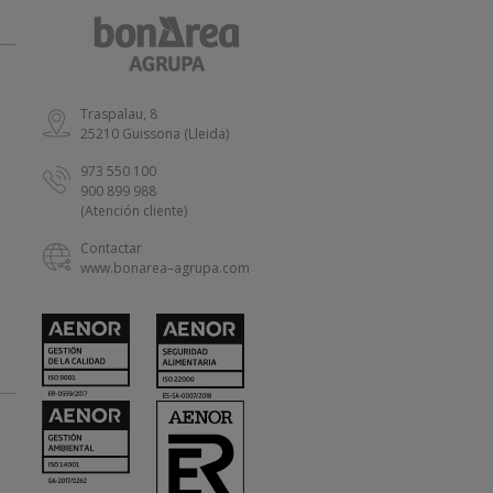
Traspalau, 8
25210 Guissona (Lleida)
973 550 100
900 899 988
(Atención cliente)
Contactar
www.bonarea–agrupa.com