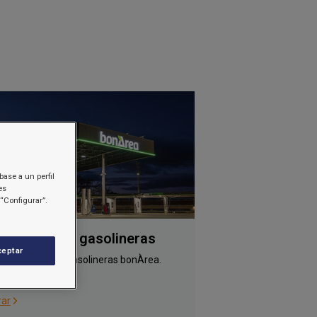
base a un perfil
es
“Configurar”.
anquiciados gasolineras
ceptar
tión y consulta gasolineras bonÀrea.
rar