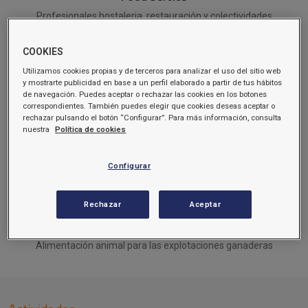
Profesionales hostaleria, restauración y colectividades
COOKIES
Utilizamos cookies propias y de terceros para analizar el uso del sitio web
y mostrarte publicidad en base a un perfil elaborado a partir de tus hábitos
de navegación. Puedes aceptar o rechazar las cookies en los botones
correspondientes. También puedes elegir que cookies deseas aceptar o
Carburantes
rechazar pulsando el botón “Configurar”. Para más información, consulta
nuestra
Política de cookies
Consulta el precio online y te llevamos el gasoil a domicilio
Configurar
Rechazar
Aceptar
Piensos
Alimentación animal para las explotaciones ganaderas