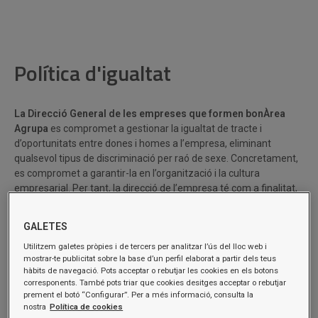
Política d'igualtat
La Direcció General de les empreses que formen bonÀrea
Agrupa
es compromet a gestionar la igualtat de tracte i
d’oportunitats entre dones i homes a l’empresa, eliminant
qualsevol tipus de discriminació per raó de sexe. Concretament,
es compromet a garantir-la en l’organització i la cultura
empresarial. Per tant, la direcció de l’empresa té com a finalitat,
establir aquesta igualtat d’oportunitats com una estratègia així
com també la perspectiva de gènere com a un valor transversal
GALETES
en totes les polítiques i accions de l’empresa de forma
Utilitzem galetes pròpies i de tercers per analitzar l’ús del lloc web i
permanent.
mostrar-te publicitat sobre la base d’un perfil elaborat a partir dels teus
hàbits de navegació. Pots acceptar o rebutjar les cookies en els botons
La política d’igualtat d’oportunitats
es basa en:
corresponents. També pots triar que cookies desitges acceptar o rebutjar
prement el botó “Configurar”. Per a més informació, consulta la
nostra
Política de cookies