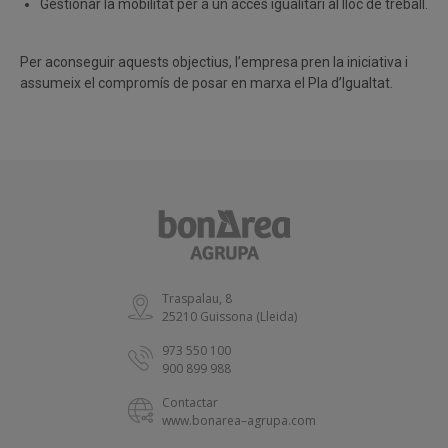
Gestionar la mobilitat per a un accés igualitari al lloc de treball.
Per aconseguir aquests objectius, l’empresa pren la iniciativa i
assumeix el compromís de posar en marxa el Pla d’Igualtat.
Traspalau, 8
25210 Guissona (Lleida)
973 550 100
900 899 988
Contactar
www.bonarea–agrupa.com