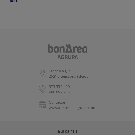
aquí
Traspalau, 8
25210 Guissona (Lleida)
973 550 100
900 899 988
Contactar
www.bonarea–agrupa.com
Busca'ns a