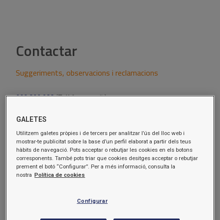
Contactar
Suggeriments, observacions i reclamacions
900 899 988
(Telèfon gratuït)
Horari: De dilluns a divendres de 9h a 19h
GALETES
Utilitzem galetes pròpies i de tercers per analitzar l’ús del lloc web i
Enviar email:
info@bonarea-agrupa.com
mostrar-te publicitat sobre la base d’un perfil elaborat a partir dels teus
Li recomanem que, abans de posar-se en contacte amb nosaltres,
hàbits de navegació. Pots acceptar o rebutjar les cookies en els botons
llegeixi la nostra
Política de Privacitat
.
corresponents. També pots triar que cookies desitges acceptar o rebutjar
prement el botó “Configurar”. Per a més informació, consulta la
Tingui en compte que per la gestió de les seves
nostra
Política de cookies
peticions/queixes/reclamacions que facin referència a una de les
botigues, estacions de servei, dipòsits o altres centres de prestació
de serveis dels nostres col·laboradors serà necessari que facilitem
Configurar
les seves dades de contacte al col·laborador/responsable del negoci
per a que pugui contactar amb vostè amb la única finalitat de