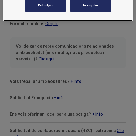
gestionar la seva petició i, si s’escau, prendre les mesures
Rebutjar
Acceptar
corresponents per satisfer les seves pretensions.
Formulari online:
Omplir
Vol deixar de rebre comunicacions relacionades
amb publicitat (informatiu, nous productes i
serveis…)?
Clic aquí
Vols treballar amb nosaltres?
+ info
Sol·licitud Franquicia
+ info
Ens vols oferir un local per a una botiga?
+ info
Sol·licitud de col·laboració socials (RSC) i patrocinis
Clic